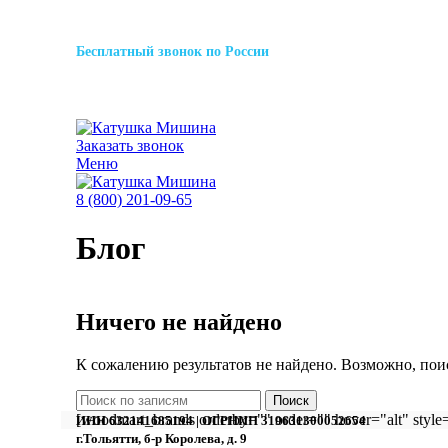
Бесплатный звонок по России
8 800 201-09-65
Заказать звонок
Меню
8 (800) 201-09-65
Блог
Ничего не найдено
К сожалению результатов не найдено. Возможно, по
Поиск
[woodmart_brands orderby="" order="" hover="alt" style
ИНН 632141685194 | ОГРНИП 319631300052654
г.Тольятти, б-р Королева, д. 9