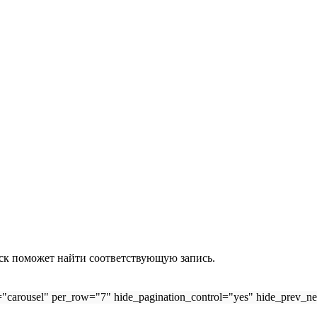
иск поможет найти соответствующую запись.
="carousel" per_row="7" hide_pagination_control="yes" hide_prev_n