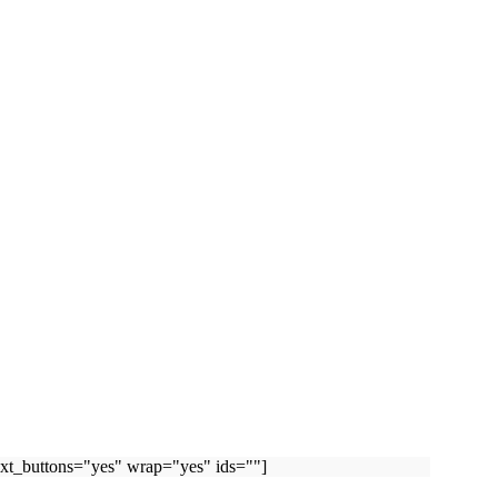
ext_buttons="yes" wrap="yes" ids=""]